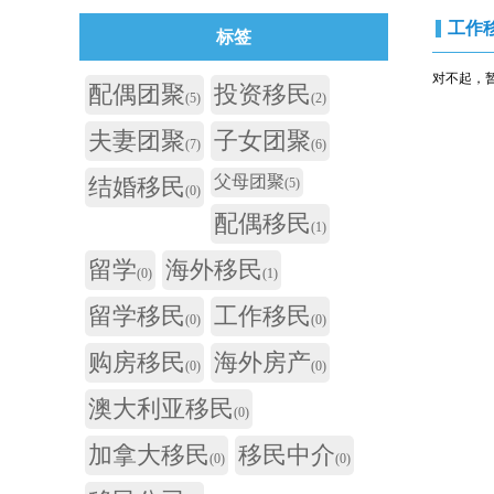
工作
标签
对不起，
配偶团聚
投资移民
(5)
(2)
夫妻团聚
子女团聚
(7)
(6)
父母团聚
结婚移民
(5)
(0)
配偶移民
(1)
留学
海外移民
(0)
(1)
留学移民
工作移民
(0)
(0)
购房移民
海外房产
(0)
(0)
澳大利亚移民
(0)
加拿大移民
移民中介
(0)
(0)