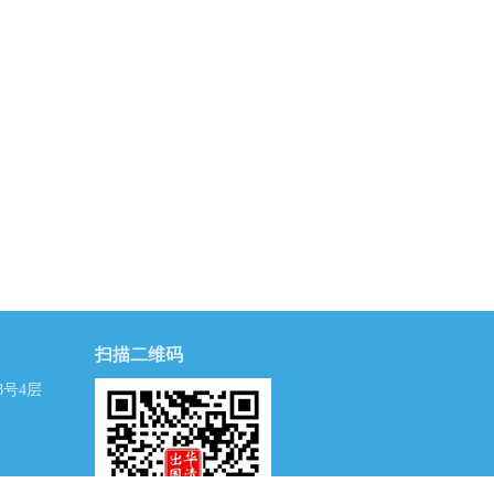
扫描二维码
号4层
）