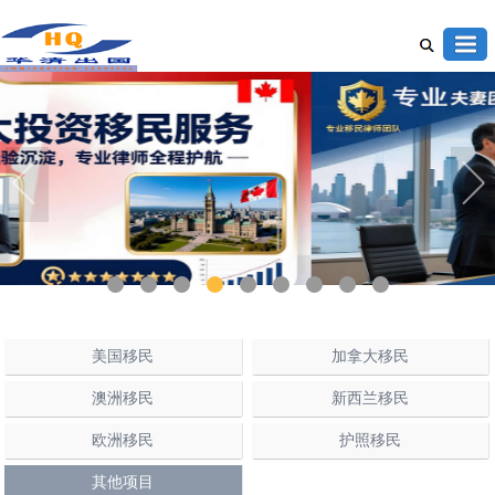
1
2
3
4
5
6
7
8
9
美国移民
加拿大移民
澳洲移民
新西兰移民
欧洲移民
护照移民
其他项目