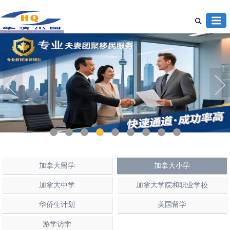
1
2
3
4
5
6
7
8
9
加拿大留学
加拿大小学
加拿大中学
加拿大学院和职业学校
华侨生计划
美国留学
游学访学