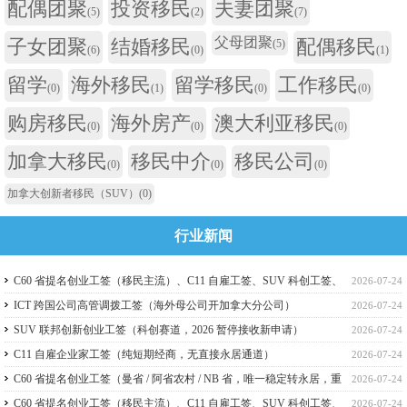
配偶团聚
投资移民
夫妻团聚
(5)
(2)
(7)
父母团聚
子女团聚
结婚移民
配偶移民
(5)
(6)
(0)
(1)
留学
海外移民
留学移民
工作移民
(0)
(1)
(0)
(0)
购房移民
海外房产
澳大利亚移民
(0)
(0)
(0)
加拿大移民
移民中介
移民公司
(0)
(0)
(0)
加拿大创新者移民（SUV）
(0)
行业新闻
C60 省提名创业工签（移民主流）、C11 自雇工签、SUV 科创工签、
2026-07-24
ICT 跨国高管工签比较
ICT 跨国公司高管调拨工签（海外母公司开加拿大分公司）
2026-07-24
SUV 联邦创新创业工签（科创赛道，2026 暂停接收新申请）
2026-07-24
C11 自雇企业家工签（纯短期经商，无直接永居通道）
2026-07-24
C60 省提名创业工签（曼省 / 阿省农村 / NB 省，唯一稳定转永居，重
2026-07-24
点）
C60 省提名创业工签（移民主流）、C11 自雇工签、SUV 科创工签、
2026-07-24