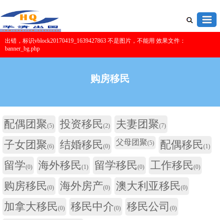
出错，标识vblock20170419_1639427863 不是图片，不能用 效果文件：
banner_bg.php
购房移民
配偶团聚
投资移民
夫妻团聚
(5)
(2)
(7)
父母团聚
子女团聚
结婚移民
配偶移民
(5)
(6)
(0)
(1)
留学
海外移民
留学移民
工作移民
(0)
(1)
(0)
(0)
购房移民
海外房产
澳大利亚移民
(0)
(0)
(0)
加拿大移民
移民中介
移民公司
(0)
(0)
(0)