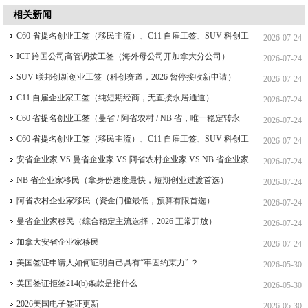
相关新闻
C60 省提名创业工签（移民主流）、C11 自雇工签、SUV 科创工
2026-07-24
签、ICT 跨国高管工签比较
ICT 跨国公司高管调拨工签（海外母公司开加拿大分公司）
2026-07-24
SUV 联邦创新创业工签（科创赛道，2026 暂停接收新申请）
2026-07-24
C11 自雇企业家工签（纯短期经商，无直接永居通道）
2026-07-24
C60 省提名创业工签（曼省 / 阿省农村 / NB 省，唯一稳定转永
2026-07-24
居，重点）
C60 省提名创业工签（移民主流）、C11 自雇工签、SUV 科创工
2026-07-24
签、ICT 跨国高管工签
安省企业家 VS 曼省企业家 VS 阿省农村企业家 VS NB 省企业家
2026-07-24
四合一详细对比（2026 年 7 月最新官方政策）
NB 省企业家移民（拿身份速度最快，短期创业过渡首选）
2026-07-24
阿省农村企业家移民（资金门槛最低，预算有限首选）
2026-07-24
曼省企业家移民（综合稳定主流选择，2026 正常开放）
2026-07-24
加拿大安省企业家移民
2026-07-24
美国签证申请人如何证明自己具有“牢固约束力” ？
2026-05-30
美国签证拒签214(b)条款是指什么
2026-05-30
2026美国电子签证更新
2026-05-30