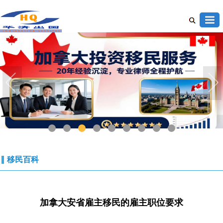
1
2
3
4
5
6
7
8
9
移民百科
加拿大安省雇主移民的雇主职位要求