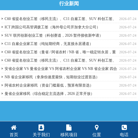
行业新闻
C60 省提名创业工签（移民主流）、C11 自雇工签、SUV 科创工签、
2026-07-24
ICT 跨国高管工签比较
ICT 跨国公司高管调拨工签（海外母公司开加拿大分公司）
2026-07-24
SUV 联邦创新创业工签（科创赛道，2026 暂停接收新申请）
2026-07-24
C11 自雇企业家工签（纯短期经商，无直接永居通道）
2026-07-24
C60 省提名创业工签（曼省 / 阿省农村 / NB 省，唯一稳定转永居，重
2026-07-24
点）
C60 省提名创业工签（移民主流）、C11 自雇工签、SUV 科创工签、
2026-07-24
ICT 跨国高管工签
安省企业家 VS 曼省企业家 VS 阿省农村企业家 VS NB 省企业家 四合
2026-07-24
一详细对比（2026 年 7 月最新官方政策）
NB 省企业家移民（拿身份速度最快，短期创业过渡首选）
2026-07-24
阿省农村企业家移民（资金门槛最低，预算有限首选）
2026-07-24
曼省企业家移民（综合稳定主流选择，2026 正常开放）
2026-07-24
首页
关于我们
移民项目
位置
电话